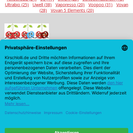
Ultrabio
(25)
/
Uwell
(38)
/
Vaporesso
(20)
/
Voopoo
(31)
/
Vovan
(28)
/
Vovan 5 Elements
(20)
Kirschlolli.de - Ihr E-Zigaretten Online Shop
Kirchplatz 7, 96114 Hirschaid
0171 - 6124207
info@kirschlolli.de
USt-IdNr.: DE321609131
Kundendienst
Mein Konto