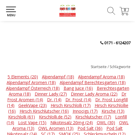
0
0
MENU
0171 - 6124207
Schlagworte
Startseite
/
Schlagworte
5 Elements
(20)
/
Alpendampf
(18)
/
Alpendampf Aroma
(18)
/
Alpendampf Aromen
(18)
/
Alpendampf Berechtesgarten
(18)
/
Alpendampf Österreich
(18)
/
Bang Juice
(16)
/
Berechtesgarten
Aroma
(18)
/
Dinner Lady
(27)
/
Dinner Lady Aroma
(22)
/
Dr
Frost Aromen
(14)
/
Dr.
(14)
/
Dr. Frost
(14)
/
Dr. Frost Longfill
(14)
/
GeekVape
(23)
/
Hirsch Kirschlolli
(17)
/
Hirsch Kirschlollie
(16)
/
Hirsch Kirschlutscher
(16)
/
Innocigs
(17)
/
Kirsche
(13)
/
Kirschlolli
(61)
/
Kirschlolli.de
(52)
/
Kirschlutscher
(17)
/
Lonfill
(14)
/
Lost Vape
(15)
/
Nikotinsalz 20mg
(24)
/
OWL
(30)
/
OWL
Aroma
(13)
/
OWL Aromen
(13)
/
Pod Salt
(36)
/
Pod Salt
Nikotinsalz
(24)
/
SC
(17)
/
SMOK
(25)
/
Schleckmuscheln
(12)
/