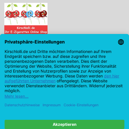
Kirschlolli.de - Ihr E-Zigaretten Online Shop
Kirchplatz 7, 96114 Hirschaid
0171 - 6124207
info@kirschlolli.de
USt-IdNr.: DE321609131
Kundendienst
Mein Konto