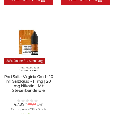
28% Online Preissenkung
* Inkl. MwSt. zzgl.
Versandkosten
Pod Salt - Virginia Gold - 10
ml Salzliquid - 11 mg | 20
mg Nikotin - Mit
Steuerbanderole
€7,89 *
€10,90
UVP
Grundpreis: €7,89 / Stück