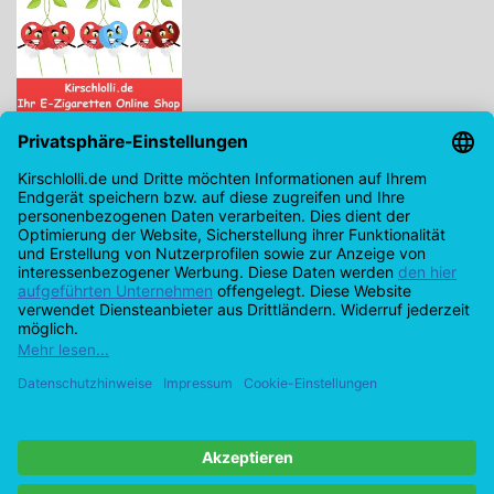
Kirschlolli.de - Ihr E-Zigaretten Online Shop
Kirchplatz 7, 96114 Hirschaid
0171 - 6124207
info@kirschlolli.de
USt-IdNr.: DE321609131
Kundendienst
Mein Konto