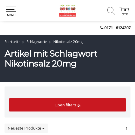
0
0
MENU
0171 - 6124207
Startseite
Schlagworte
Nikotinsalz 20mg
Artikel mit Schlagwort
Nikotinsalz 20mg
Open filters
Neueste Produkte
1