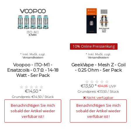
10% Online Preissenkung
* Inkl. MwSt. zzgl.
* Inkl. MwSt. zzgl.
Versandkosten
Versandkosten
Voopoo - ITO-M1 -
GeekVape - Mesh Z - Coil
Ersatzcoils - 0.7 Ω​ - 14-18
- 0.25 Ohm - 5er Pack
Watt - 5er Pack
€13,50 *
€14,95
UVP
€14,50 *
Grundpreis: €13,50 / Stück
Grundpreis: €14,50 / Stück
Nicht verfügbar
Nicht verfügbar
Benachrichtigen Sie mich
Benachrichtigen Sie mich
sobald der Artikel wieder
sobald der Artikel wieder
verfübar ist !
verfübar ist !