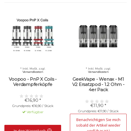
* Inkl. MwSt. zzgl.
* Inkl. MwSt. zzgl.
Versandkosten
Versandkosten
Voopoo - PnP X Coils -
GeekVape - Wenax - M1
Verdampferköpfe
V2 Ersatzpod - 1.2 Ohm -
4er Pack
€16,90 *
€11,90 *
Grundpreis: €16,90 / Stück
Grundpreis: €11,90 / Stück
Verfügbar
Nicht verfügbar
Benachrichtigen Sie mich
sobald der Artikel wieder
In den Warenkorb
verfübar ist !