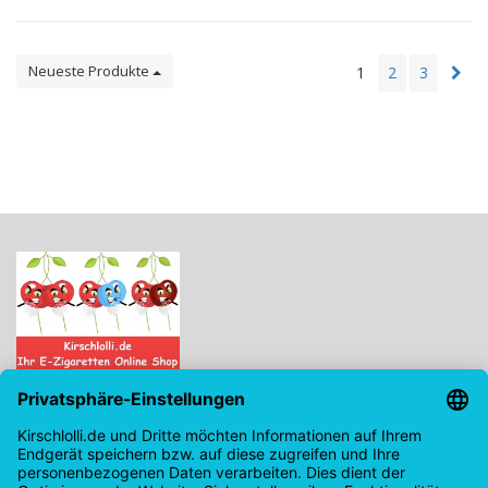
Neueste Produkte
1
2
3
Kirschlolli.de - Ihr E-Zigaretten Online Shop
Kirchplatz 7, 96114 Hirschaid
0171 - 6124207