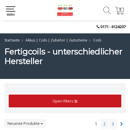
0
0
MENU
0171 - 6124207
Startseite
Akkus | Coils | Zubehör | Gutscheine
Coils
Fertigcoils - unterschiedlicher
Hersteller
Open filters
Neueste Produkte
1
2
3