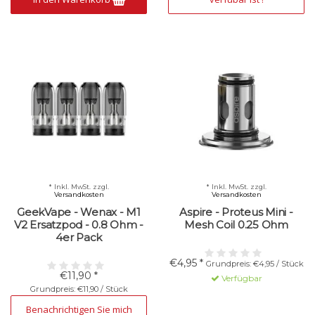
* Inkl. MwSt. zzgl.
* Inkl. MwSt. zzgl.
Versandkosten
Versandkosten
GeekVape - Wenax - M1
Aspire - Proteus Mini -
V2 Ersatzpod - 0.8 Ohm -
Mesh Coil 0.25 Ohm
4er Pack
€4,95 *
Grundpreis: €4,95 / Stück
€11,90 *
Verfügbar
Grundpreis: €11,90 / Stück
Nicht verfügbar
Benachrichtigen Sie mich