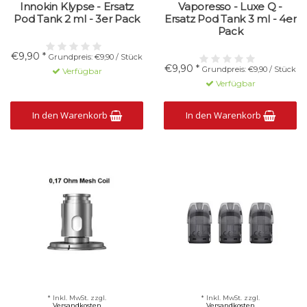
Innokin Klypse - Ersatz
Vaporesso - Luxe Q -
Pod Tank 2 ml - 3er Pack
Ersatz Pod Tank 3 ml - 4er
Pack
€9,90 *
Grundpreis: €9,90 / Stück
€9,90 *
Grundpreis: €9,90 / Stück
Verfügbar
Verfügbar
In den Warenkorb
In den Warenkorb
* Inkl. MwSt. zzgl.
* Inkl. MwSt. zzgl.
Versandkosten
Versandkosten