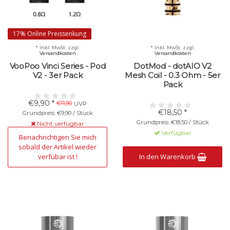
17% Online Preissenkung
* Inkl. MwSt. zzgl.
* Inkl. MwSt. zzgl.
Versandkosten
Versandkosten
VooPoo Vinci Series - Pod
DotMod - dotAIO V2
V2 - 3er Pack
Mesh Coil - 0.3 Ohm - 5er
Pack
€9,90 *
€11,90
UVP
€18,50 *
Grundpreis: €9,90 / Stück
Grundpreis: €18,50 / Stück
Nicht verfügbar
Verfügbar
Benachrichtigen Sie mich
sobald der Artikel wieder
verfübar ist !
In den Warenkorb