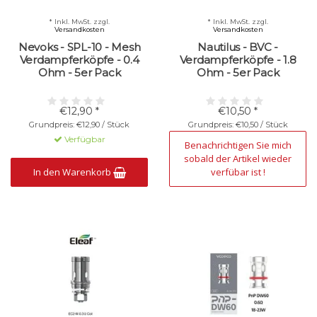
* Inkl. MwSt. zzgl.
* Inkl. MwSt. zzgl.
Versandkosten
Versandkosten
Nevoks - SPL-10 - Mesh
Nautilus - BVC -
Verdampferköpfe - 0.4
Verdampferköpfe - 1.8
Ohm - 5er Pack
Ohm - 5er Pack
€12,90 *
€10,50 *
Grundpreis: €12,90 / Stück
Grundpreis: €10,50 / Stück
Verfügbar
Nicht verfügbar
Benachrichtigen Sie mich
sobald der Artikel wieder
In den Warenkorb
verfübar ist !