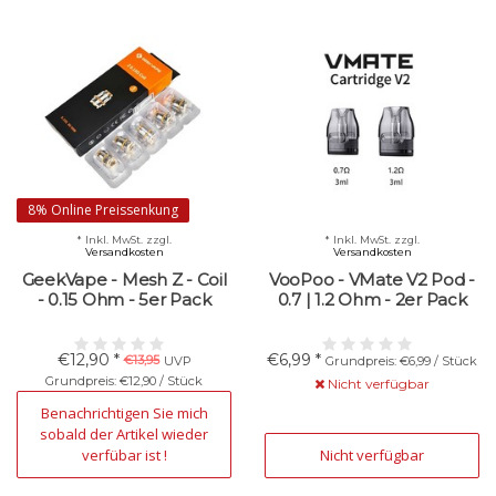
8% Online Preissenkung
* Inkl. MwSt. zzgl.
* Inkl. MwSt. zzgl.
Versandkosten
Versandkosten
GeekVape - Mesh Z - Coil
VooPoo - VMate V2 Pod -
- 0.15 Ohm - 5er Pack
0.7 | 1.2 Ohm - 2er Pack
€12,90 *
€6,99 *
€13,95
UVP
Grundpreis: €6,99 / Stück
Grundpreis: €12,90 / Stück
Nicht verfügbar
Nicht verfügbar
Benachrichtigen Sie mich
sobald der Artikel wieder
verfübar ist !
Nicht verfügbar