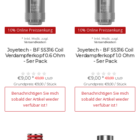
10% Online Preissenkung
10% Online Preissenkung
* Inkl. MwSt. zzgl.
* Inkl. MwSt. zzgl.
Versandkosten
Versandkosten
Joyetech - BF SS316 Coil
Joyetech - BF SS316 Coil
Verdampferkopf 0.6 Ohm
Verdampferkopf 1.0 Ohm
- 5er Pack
- 5er Pack
€9,00 *
€9,00 *
€9,99
€9,99
UVP
UVP
Grundpreis: €9,00 / Stück
Grundpreis: €9,00 / Stück
Nicht verfügbar
Nicht verfügbar
Benachrichtigen Sie mich
Benachrichtigen Sie mich
sobald der Artikel wieder
sobald der Artikel wieder
verfübar ist !
verfübar ist !