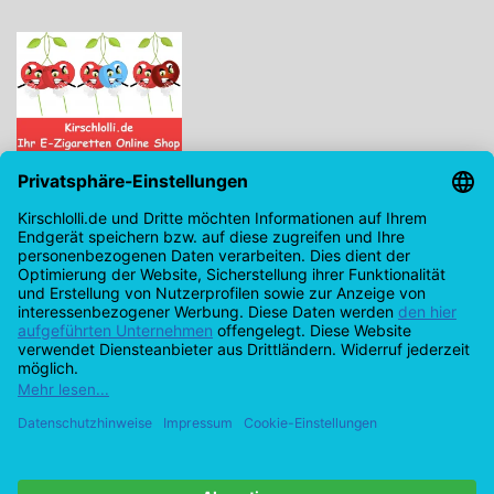
Kirschlolli.de - Ihr E-Zigaretten Online Shop
Kirchplatz 7, 96114 Hirschaid
0171 - 6124207
info@kirschlolli.de
USt-IdNr.: DE321609131
Kundendienst
Mein Konto