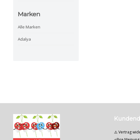
Marken
Alle Marken
Adalya
Kundend
⚠️ Vertrag wid
⭐Ihre Meinung 