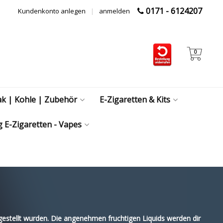
0171 - 6124207
Kundenkonto anlegen
|
anmelden
0
ak | Kohle | Zubehör
E-Zigaretten & Kits
 E-Zigaretten - Vapes
estellt wurden. Die angenehmen fruchtigen Liquids werden dir