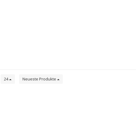
e
24
Neueste Produkte