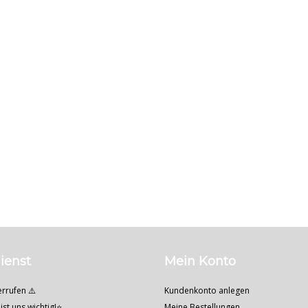
ienst
Mein Konto
errufen ⚠️
Kundenkonto anlegen
ist uns wichtig!⭐
Meine Bestellungen