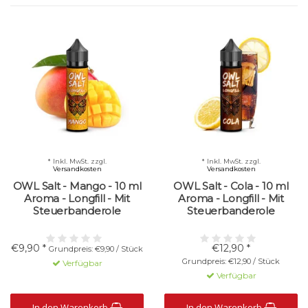
* Inkl. MwSt. zzgl.
* Inkl. MwSt. zzgl.
Versandkosten
Versandkosten
OWL Salt - Mango - 10 ml
OWL Salt - Cola - 10 ml
Aroma - Longfill - Mit
Aroma - Longfill - Mit
Steuerbanderole
Steuerbanderole
€9,90 *
€12,90 *
Grundpreis: €9,90 / Stück
Grundpreis: €12,90 / Stück
Verfügbar
Verfügbar
In den Warenkorb
In den Warenkorb