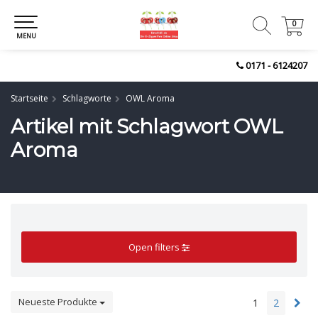
0
0
MENU
0171 - 6124207
Startseite
Schlagworte
OWL Aroma
Artikel mit Schlagwort OWL
Aroma
Open filters
Neueste Produkte
1
2