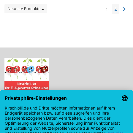
Neueste Produkte
1
2
Kirschlolli.de - Ihr E-Zigaretten Online Shop
Kirchplatz 7, 96114 Hirschaid
0171 - 6124207
info@kirschlolli.de