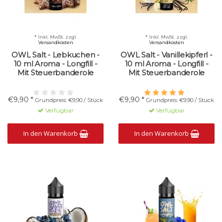
* Inkl. MwSt. zzgl.
* Inkl. MwSt. zzgl.
Versandkosten
Versandkosten
OWL Salt - Lebkuchen -
OWL Salt - Vanillekipferl -
10 ml Aroma - Longfill -
10 ml Aroma - Longfill -
Mit Steuerbanderole
Mit Steuerbanderole
€9,90 *
€9,90 *
Grundpreis: €9,90 / Stück
Grundpreis: €9,90 / Stück
Verfügbar
Verfügbar
In den Warenkorb
In den Warenkorb