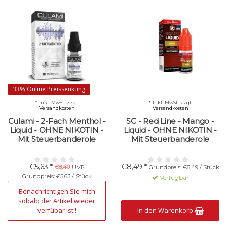
33% Online Preissenkung
* Inkl. MwSt. zzgl.
* Inkl. MwSt. zzgl.
Versandkosten
Versandkosten
Culami - 2-Fach Menthol -
SC - Red Line - Mango -
Liquid - OHNE NIKOTIN -
Liquid - OHNE NIKOTIN -
Mit Steuerbanderole
Mit Steuerbanderole
€5,63 *
€8,49 *
€8,40
UVP
Grundpreis: €8,49 / Stück
Grundpreis: €5,63 / Stück
Verfügbar
Nicht verfügbar
Benachrichtigen Sie mich
sobald der Artikel wieder
verfübar ist !
In den Warenkorb