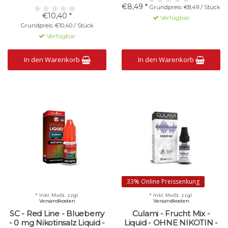
€8,49 *
Grundpreis: €8,49 / Stück
€10,40 *
Verfügbar
Grundpreis: €10,40 / Stück
Verfügbar
In den Warenkorb
In den Warenkorb
33% Online Preissenkung
* Inkl. MwSt. zzgl.
* Inkl. MwSt. zzgl.
Versandkosten
Versandkosten
SC - Red Line - Blueberry
Culami - Frucht Mix -
- 0 mg Nikotinsalz Liquid -
Liquid - OHNE NIKOTIN -