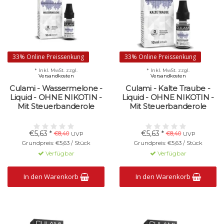
33% Online Preissenkung
33% Online Preissenkung
* Inkl. MwSt. zzgl.
* Inkl. MwSt. zzgl.
Versandkosten
Versandkosten
Culami - Wassermelone -
Culami - Kalte Traube -
Liquid - OHNE NIKOTIN -
Liquid - OHNE NIKOTIN -
Mit Steuerbanderole
Mit Steuerbanderole
€5,63 *
€5,63 *
€8,40
€8,40
UVP
UVP
Grundpreis: €5,63 / Stück
Grundpreis: €5,63 / Stück
Verfügbar
Verfügbar
In den Warenkorb
In den Warenkorb