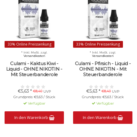
33% Online Preissenkung
33% Online Preissenkung
* Inkl. MwSt. zzgl.
* Inkl. MwSt. zzgl.
Versandkosten
Versandkosten
Culami - Kaktus Kiwi -
Culami - Pfirsich - Liquid -
Liquid - OHNE NIKOTIN -
OHNE NIKOTIN - Mit
Mit Steuerbanderole
Steuerbanderole
€5,63 *
€5,63 *
€8,40
€8,40
UVP
UVP
Grundpreis: €5,63 / Stück
Grundpreis: €5,63 / Stück
Verfügbar
Verfügbar
In den Warenkorb
In den Warenkorb