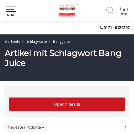
0
0
MENU
0171 - 6124207
Startseite
Schlagworte
Bang Juice
Artikel mit Schlagwort Bang
Juice
Open filters
Neueste Produkte
1