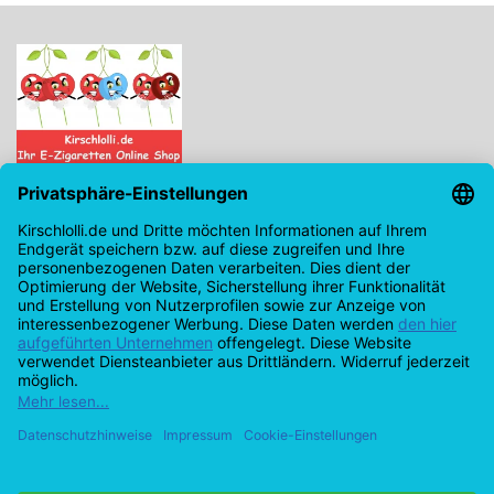
Kirschlolli.de - Ihr E-Zigaretten Online Shop
Kirchplatz 7, 96114 Hirschaid
0171 - 6124207
info@kirschlolli.de
USt-IdNr.: DE321609131
Kundendienst
Mein Konto