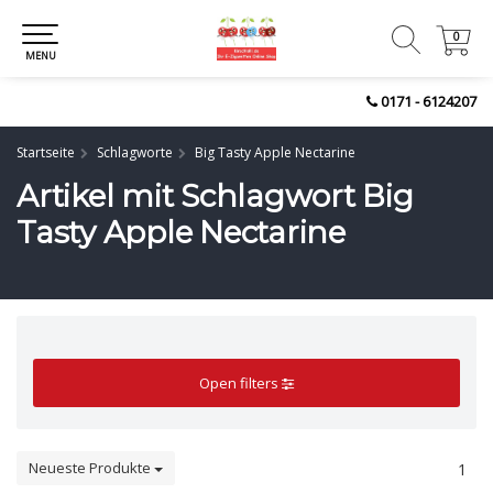
0
0
MENU
0171 - 6124207
Startseite
Schlagworte
Big Tasty Apple Nectarine
Artikel mit Schlagwort Big
Tasty Apple Nectarine
Open filters
Neueste Produkte
1