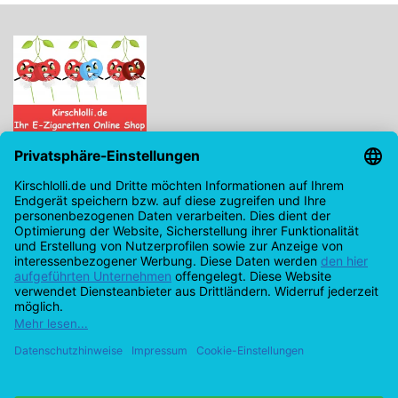
Kirschlolli.de - Ihr E-Zigaretten Online Shop
Kirchplatz 7, 96114 Hirschaid
0171 - 6124207
info@kirschlolli.de
USt-IdNr.: DE321609131
Kundendienst
Mein Konto