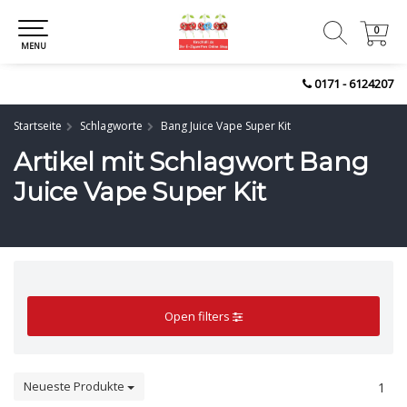
0
0
MENU
0171 - 6124207
Startseite
Schlagworte
Bang Juice Vape Super Kit
Artikel mit Schlagwort Bang
Juice Vape Super Kit
Open filters
Neueste Produkte
1