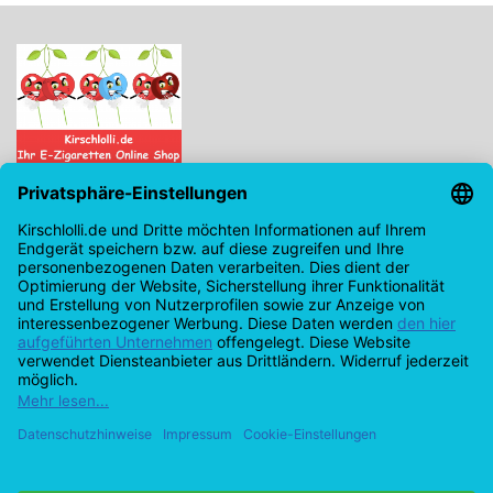
Kirschlolli.de - Ihr E-Zigaretten Online Shop
Kirchplatz 7, 96114 Hirschaid
0171 - 6124207
info@kirschlolli.de
USt-IdNr.: DE321609131
Kundendienst
Mein Konto