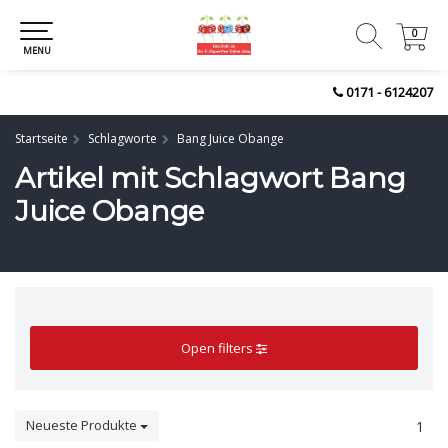
0
0
MENU
0171 - 6124207
Startseite
Schlagworte
Bang Juice Obange
Artikel mit Schlagwort Bang
Juice Obange
Open filters
Neueste Produkte
1