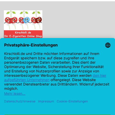
Kirschlolli.de - Ihr E-Zigaretten Online Shop
Kirchplatz 7, 96114 Hirschaid
0171 - 6124207
info@kirschlolli.de
USt-IdNr.: DE321609131
Kundendienst
Mein Konto