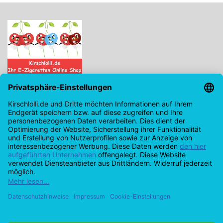
Kirschlolli.de - Ihr E-Zigaretten Online Shop
Kirchplatz 7, 96114 Hirschaid
0171 - 6124207
info@kirschlolli.de
USt-IdNr.: DE321609131
Kundendienst
Mein Konto