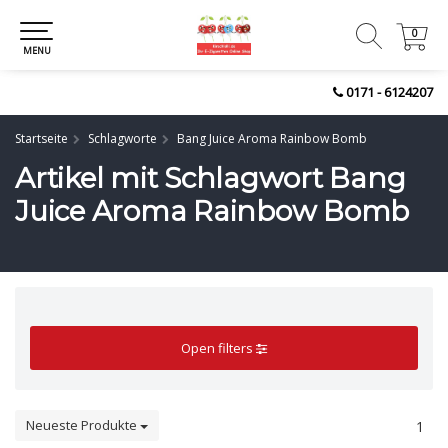
0
0
MENU
0171 - 6124207
Startseite
Schlagworte
Bang Juice Aroma Rainbow Bomb
Artikel mit Schlagwort Bang
Juice Aroma Rainbow Bomb
Open filters
Neueste Produkte
1