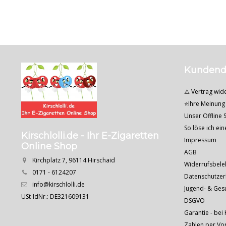
Kundend
⚠️ Vertrag wid
⭐Ihre Meinung 
Unser Offline S
So löse ich ei
Kirschlolli.de - Ihr E-Zigaretten
Impressum
Online Shop
AGB
Kirchplatz 7, 96114 Hirschaid
Widerrufsbele
0171 - 6124207
Datenschutzer
info@kirschlolli.de
Jugend- & Ges
USt-IdNr.: DE321609131
DSGVO
Garantie - bei 
Zahlen per Vo