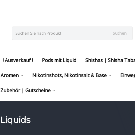
Suchen
! Ausverkauf !
Pods mit Liquid
Shishas | Shisha Tab
Aromen
Nikotinshots, Nikotinsalz & Base
Einweg
| Zubehör | Gutscheine
 Liquids