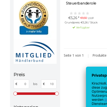
Steuerbanderole
€5,26 *
€9,50
UVP
Grundpreis: €5,26 / Stück
Verfügbar
Seite 1 von 1
|
Produkt
Preis
€
bis
€