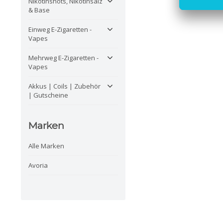
Nikotinshots, Nikotinsalz
& Base
Einweg E-Zigaretten -
Vapes
Mehrweg E-Zigaretten -
Vapes
Akkus | Coils | Zubehör
| Gutscheine
Marken
Alle Marken
Avoria