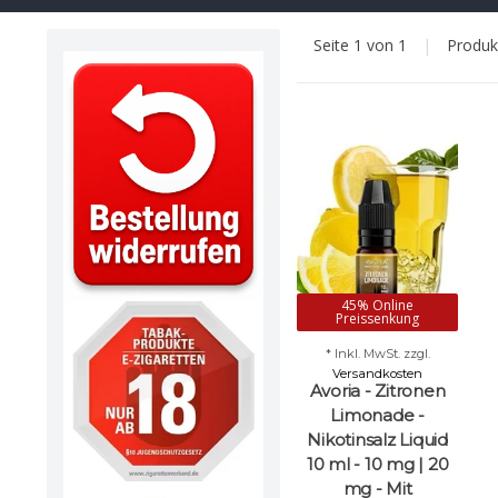
Seite 1 von 1
|
Produ
45% Online
Preissenkung
* Inkl. MwSt. zzgl.
Versandkosten
Avoria - Zitronen
Limonade -
Nikotinsalz Liquid
10 ml - 10 mg | 20
mg - Mit