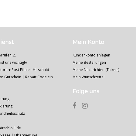
ienst
Mein Konto
errufen ⚠️
Kundenkonto anlegen
ist uns wichtig!⭐
Meine Bestellungen
tore + Post Filiale - Hirschaid
Meine Nachrichten (Tickets)
nen Gutschein | Rabatt Code ein
Mein Wunschzettel
Folge uns
hrung
klärung
undheitsschutz
Kirschlolli.de
rkasse | Überweisung