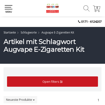
0
0
MENU
0171 - 6124207
Startseite
Schlagworte
Augvape E-Zigaretten Kit
Artikel mit Schlagwort
Augvape E-Zigaretten Kit
Open filters
Neueste Produkte
1