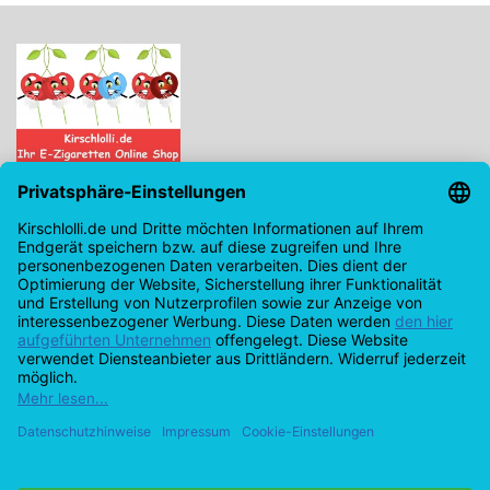
Kirschlolli.de - Ihr E-Zigaretten Online Shop
Kirchplatz 7, 96114 Hirschaid
0171 - 6124207
info@kirschlolli.de
USt-IdNr.: DE321609131
Kundendienst
Mein Konto