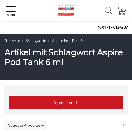
0
0
MENU
0171 - 6124207
Startseite
Schlagworte
Aspire Pod Tank 6 ml
Artikel mit Schlagwort Aspire
Pod Tank 6 ml
Open filters
Neueste Produkte
1