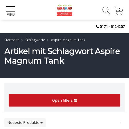
0
0
MENU
0171 - 6124207
Startseite
Schlagworte
Aspire Magnum Tank
Artikel mit Schlagwort Aspire
Magnum Tank
Open filters
Neueste Produkte
1