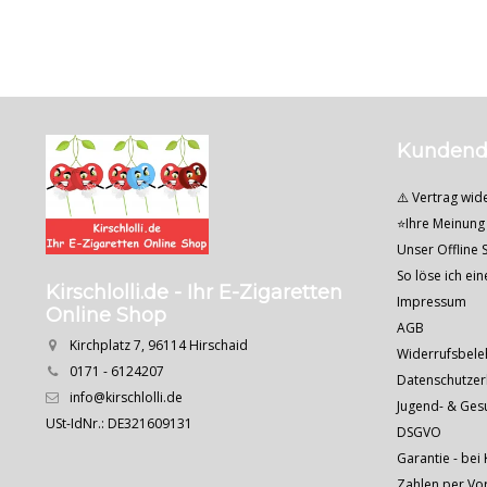
Kundend
⚠️ Vertrag wid
⭐Ihre Meinung 
Unser Offline S
So löse ich ei
Kirschlolli.de - Ihr E-Zigaretten
Impressum
Online Shop
AGB
Kirchplatz 7, 96114 Hirschaid
Widerrufsbele
0171 - 6124207
Datenschutzer
info@kirschlolli.de
Jugend- & Ges
USt-IdNr.: DE321609131
DSGVO
Garantie - bei 
Zahlen per Vo