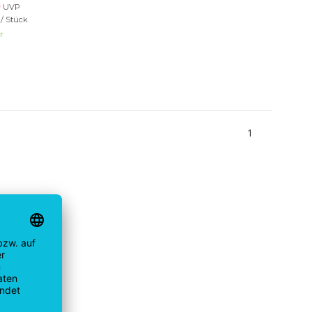
UVP
 / Stück
r
1