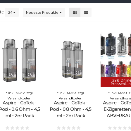
kte
24
Neueste Produkte
39% Onlin
Preissenkun
* Inkl. MwSt. zzgl.
* Inkl. MwSt. zzgl.
* Inkl. MwSt. z
Versandkosten
Versandkosten
Versandkost
Aspire - GoTek -
Aspire - GoTek -
Aspire - GoTe
Pod - 0.6 Ohm - 4,5
Pod - 0.8 Ohm - 4,5
E-Zigaretten 
ml - 2er Pack
ml - 2er Pack
ABVERKAU