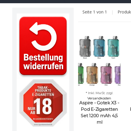
Seite 1 von 1
|
Produ
* Inkl. MwSt. zzgl.
Versandkosten
Aspire - Gotek X3 -
Pod E-Zigaretten
Set 1200 mAh 4,5
ml