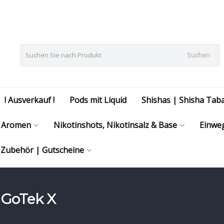
Suchen
! Ausverkauf !
Pods mit Liquid
Shishas | Shisha Tab
Aromen
Nikotinshots, Nikotinsalz & Base
Einweg
| Zubehör | Gutscheine
 GoTek X