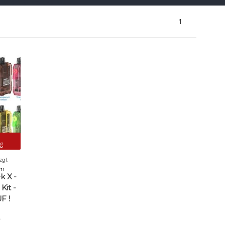
1
e
g
zgl.
en
k X -
Kit -
F !