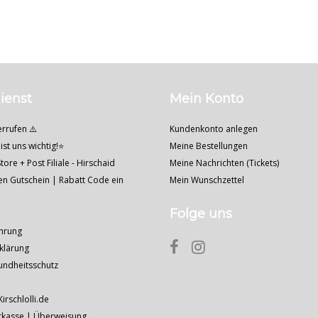
ienst
Mein Konto
errufen ⚠️
Kundenkonto anlegen
ist uns wichtig!⭐
Meine Bestellungen
tore + Post Filiale - Hirschaid
Meine Nachrichten (Tickets)
nen Gutschein | Rabatt Code ein
Mein Wunschzettel
Folge uns
hrung
klärung
undheitsschutz
Kirschlolli.de
rkasse | Überweisung