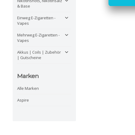
Nikotinshots, Nikotinsalz
& Base
Einweg E-Zigaretten -
Vapes
Mehrweg E-Zigaretten -
Vapes
Akkus | Coils | Zubehör
| Gutscheine
Marken
Alle Marken
Aspire