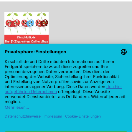
Kirschlolli.de - Ihr E-Zigaretten Online Shop
Kirchplatz 7, 96114 Hirschaid
0171 - 6124207
info@kirschlolli.de
USt-IdNr.: DE321609131
Kundendienst
Mein Konto