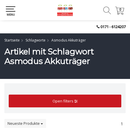
0
0
MENU
0171 - 6124207
Startseite
Schlagworte
Asmodus Akkuträger
Artikel mit Schlagwort
Asmodus Akkuträger
Open filters
Neueste Produkte
1