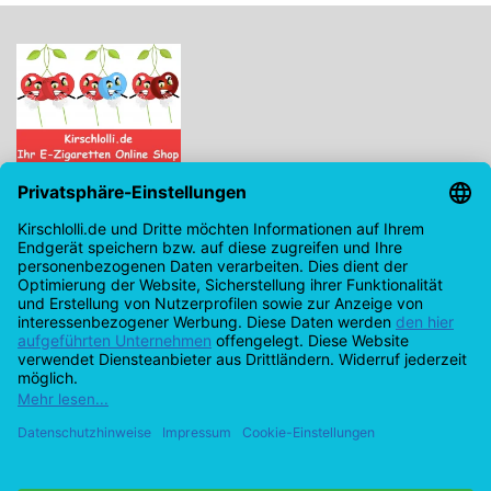
Kirschlolli.de - Ihr E-Zigaretten Online Shop
Kirchplatz 7, 96114 Hirschaid
0171 - 6124207
info@kirschlolli.de
USt-IdNr.: DE321609131
Kundendienst
Mein Konto