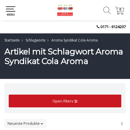
0
0
MENU
0171 - 6124207
Startseite
Schlagworte
Aroma Syndikat Cola Aroma
Artikel mit Schlagwort Aroma
Syndikat Cola Aroma
Open filters
Neueste Produkte
1