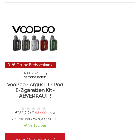
31% Online Preissenkung
* Inkl. MwSt. zzgl.
Versandkosten
VooPoo - Argus P1 - Pod
E-Zigaretten Kit -
ABVERKAUF !
€24,00 *
€34,90
UVP
Grundpreis: €24,00 / Stück
Verfügbar
In den Warenkorb