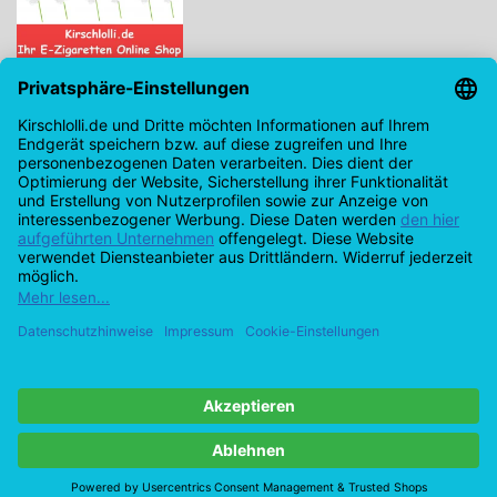
Kirschlolli.de - Ihr E-Zigaretten Online Shop
Kirchplatz 7, 96114 Hirschaid
0171 - 6124207
info@kirschlolli.de
USt-IdNr.: DE321609131
Kundendienst
Mein Konto
© Copyright 2026 Kirschlolli.de – Ihr E-Zigaretten Online Shop in
Deutschland