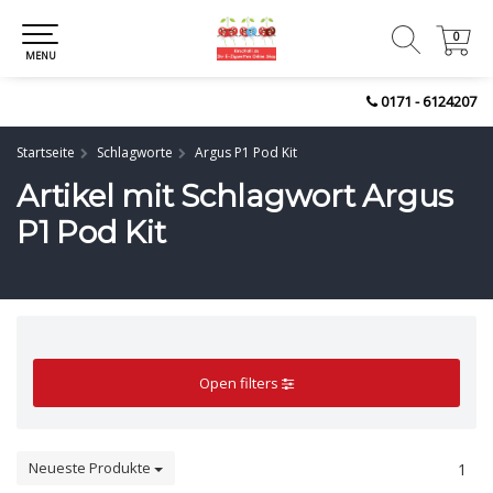
0
0
MENU
0171 - 6124207
Startseite
Schlagworte
Argus P1 Pod Kit
Artikel mit Schlagwort Argus
P1 Pod Kit
Open filters
Neueste Produkte
1