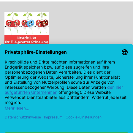
Kirschlolli.de - Ihr E-Zigaretten Online Shop
Kirchplatz 7, 96114 Hirschaid
0171 - 6124207
info@kirschlolli.de
USt-IdNr.: DE321609131
Kundendienst
Mein Konto