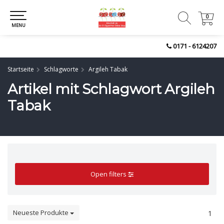
0
0
MENU
0171 - 6124207
Startseite
Schlagworte
Argileh Tabak
Artikel mit Schlagwort Argileh
Tabak
Open filters
Neueste Produkte
1