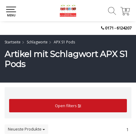
0
0
MENU
0171 - 6124207
Startseite
Schlagworte
APX S1 Pods
Artikel mit Schlagwort APX S1
Pods
Open filters
Neueste Produkte
1