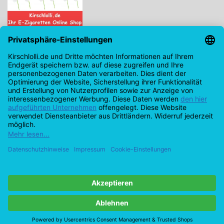
Kirschlolli.de - Ihr E-Zigaretten Online Shop
Kirchplatz 7, 96114 Hirschaid
0171 - 6124207
info@kirschlolli.de
USt-IdNr.: DE321609131
Kundendienst
Mein Konto
© Copyright 2026 Kirschlolli.de – Ihr E-Zigaretten Online Shop in
Deutschland