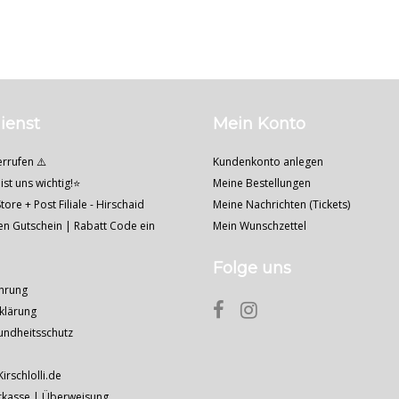
ienst
Mein Konto
errufen ⚠️
Kundenkonto anlegen
ist uns wichtig!⭐
Meine Bestellungen
tore + Post Filiale - Hirschaid
Meine Nachrichten (Tickets)
nen Gutschein | Rabatt Code ein
Mein Wunschzettel
Folge uns
hrung
klärung
undheitsschutz
Kirschlolli.de
rkasse | Überweisung