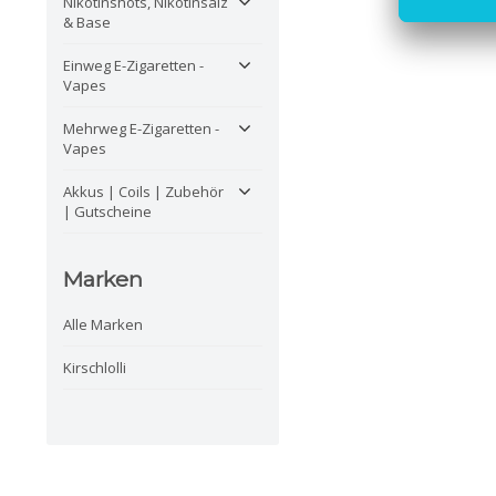
Nikotinshots, Nikotinsalz
& Base
Einweg E-Zigaretten -
Vapes
Mehrweg E-Zigaretten -
Vapes
Akkus | Coils | Zubehör
| Gutscheine
Marken
Alle Marken
Kirschlolli