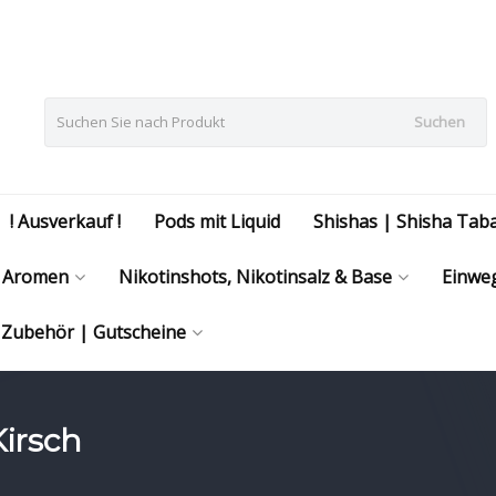
Suchen
! Ausverkauf !
Pods mit Liquid
Shishas | Shisha Tab
Aromen
Nikotinshots, Nikotinsalz & Base
Einweg
| Zubehör | Gutscheine
Kirsch