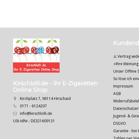
Kundend
⚠️ Vertrag wid
⭐Ihre Meinung 
Unser Offline S
So löse ich ei
Kirschlolli.de - Ihr E-Zigaretten
Impressum
Online Shop
AGB
Kirchplatz 7, 96114 Hirschaid
Widerrufsbele
0171 - 6124207
Datenschutzer
info@kirschlolli.de
Jugend- & Ges
USt-IdNr.: DE321609131
DSGVO
Garantie - bei 
Zahlen per Vo