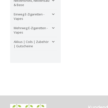
Nikotinshots, Nikotinsalz
& Base
Einweg E-Zigaretten -
Vapes
Mehrweg E-Zigaretten -
Vapes
Akkus | Coils | Zubehör
| Gutscheine
Kundend