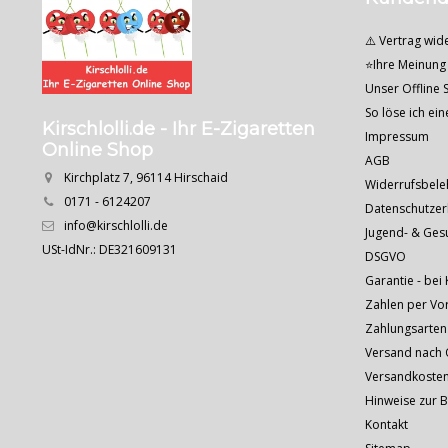
⚠️ Vertrag wid
⭐Ihre Meinung 
Unser Offline S
So löse ich ei
Kirschlolli.de - Ihr E-Zigaretten
Impressum
Online Shop
AGB
Kirchplatz 7, 96114 Hirschaid
Widerrufsbele
0171 - 6124207
Datenschutzer
info@kirschlolli.de
Jugend- & Ges
USt-IdNr.: DE321609131
DSGVO
Garantie - bei 
Zahlen per Vo
Zahlungsarten
Versand nach Ö
Versandkoste
Hinweise zur 
Kontakt