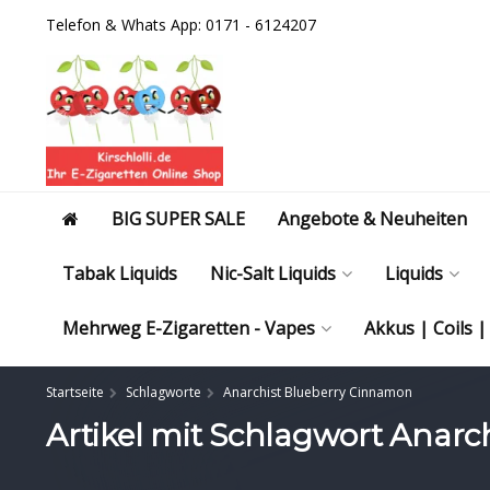
Telefon & Whats App: 0171 - 6124207
BIG SUPER SALE
Angebote & Neuheiten
Tabak Liquids
Nic-Salt Liquids
Liquids
Mehrweg E-Zigaretten - Vapes
Akkus | Coils 
Startseite
Schlagworte
Anarchist Blueberry Cinnamon
Artikel mit Schlagwort Anar