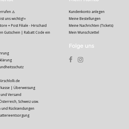
errufen ⚠️
Kundenkonto anlegen
ist uns wichtig!⭐
Meine Bestellungen
tore + Post Filiale - Hirschaid
Meine Nachrichten (Tickets)
nen Gutschein | Rabatt Code ein
Mein Wunschzettel
Folge uns
hrung
klärung
undheitsschutz
Kirschlolli.de
rkasse | Überweisung
 und Versand
sterreich, Schweiz usw.
n und Rücksendungen
Batterieentsorgung