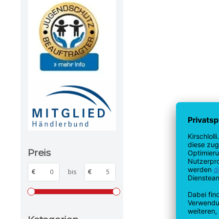
Preis
€
bis
€