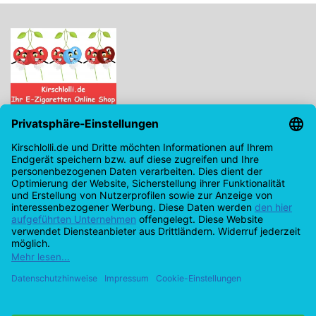
Kirschlolli.de - Ihr E-Zigaretten Online Shop
Kirchplatz 7, 96114 Hirschaid
0171 - 6124207
info@kirschlolli.de
USt-IdNr.: DE321609131
Kundendienst
Mein Konto