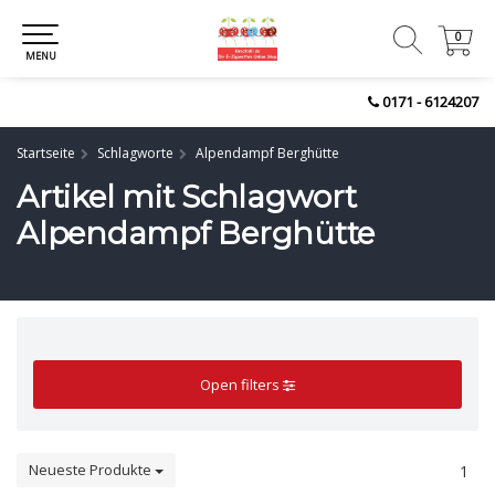
0
0
MENU
0171 - 6124207
Startseite
Schlagworte
Alpendampf Berghütte
Artikel mit Schlagwort
Alpendampf Berghütte
Open filters
Neueste Produkte
1