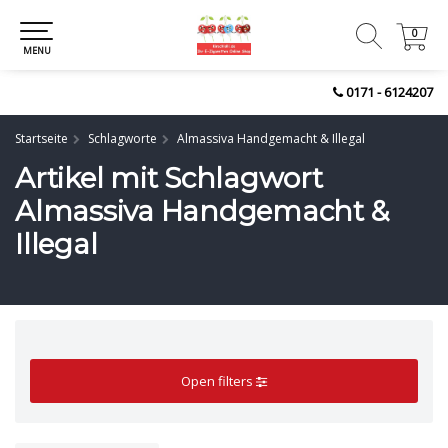
0
0
MENU
0171 - 6124207
Startseite
Schlagworte
Almassiva Handgemacht & Illegal
Artikel mit Schlagwort
Almassiva Handgemacht &
Illegal
Open filters