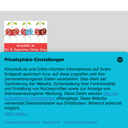
Kirschlolli.de - Ihr E-Zigaretten Online Shop
Kirchplatz 7, 96114 Hirschaid
0171 - 6124207
info@kirschlolli.de
USt-IdNr.: DE321609131
Kundendienst