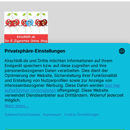
Kirschlolli.de - Ihr E-Zigaretten Online Shop
Kirchplatz 7, 96114 Hirschaid
0171 - 6124207
info@kirschlolli.de
USt-IdNr.: DE321609131
Kundendienst
Mein Konto