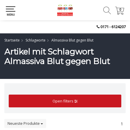
0
0
MENU
0171 - 6124207
Startseite
Schlagworte
Almassiva Blut gegen Blut
Artikel mit Schlagwort
Almassiva Blut gegen Blut
Open filters
Neueste Produkte
1