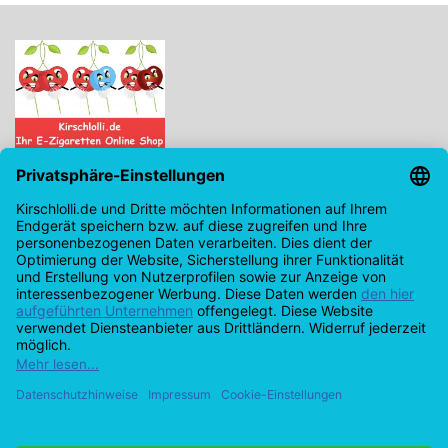
Kirschlolli.de - Ihr E-Zigaretten Online Shop
Kirchplatz 7, 96114 Hirschaid
0171 - 6124207
info@kirschlolli.de
USt-IdNr.: DE321609131
Kundendienst
Mein Konto