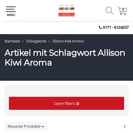
0
0
MENU
0171 - 6124207
Startseite
Schlagworte
Allison Kiwi Aroma
Artikel mit Schlagwort Allison
Kiwi Aroma
Open filters
Neueste Produkte
1