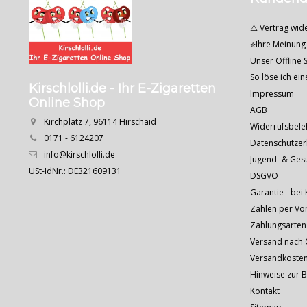
⚠️ Vertrag wid
⭐Ihre Meinung 
Unser Offline S
So löse ich ei
Kirschlolli.de - Ihr E-Zigaretten
Impressum
Online Shop
AGB
Kirchplatz 7, 96114 Hirschaid
Widerrufsbele
0171 - 6124207
Datenschutzer
info@kirschlolli.de
Jugend- & Ges
USt-IdNr.: DE321609131
DSGVO
Garantie - bei 
Zahlen per Vo
Zahlungsarten
Versand nach Ö
Versandkoste
Hinweise zur 
Kontakt