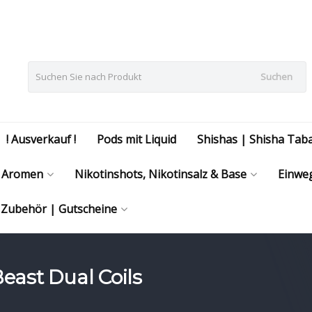
Suchen
! Ausverkauf !
Pods mit Liquid
Shishas | Shisha Tab
Aromen
Nikotinshots, Nikotinsalz & Base
Einweg
| Zubehör | Gutscheine
Beast Dual Coils