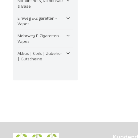
Nikotinshots, Nikotinsalz
& Base
Einweg E-Zigaretten -
Vapes
Mehrweg E-Zigaretten -
Vapes
Akkus | Coils | Zubehör
| Gutscheine
Kundend