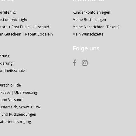
errufen ⚠️
Kundenkonto anlegen
ist uns wichtig!⭐
Meine Bestellungen
tore + Post Filiale - Hirschaid
Meine Nachrichten (Tickets)
nen Gutschein | Rabatt Code ein
Mein Wunschzettel
Folge uns
hrung
klärung
undheitsschutz
Kirschlolli.de
rkasse | Überweisung
 und Versand
sterreich, Schweiz usw.
n und Rücksendungen
Batterieentsorgung