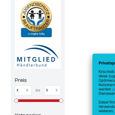
Preis
€
bis
€