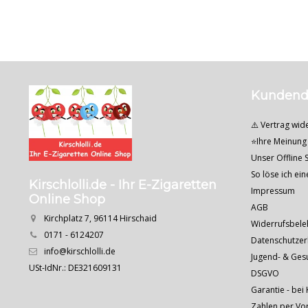
Kundend
⚠️ Vertrag wid
⭐Ihre Meinung 
Unser Offline S
So löse ich ei
Kirschlolli.de - Ihr E-Zigaretten
Impressum
Online Shop
AGB
Kirchplatz 7, 96114 Hirschaid
Widerrufsbele
0171 - 6124207
Datenschutzer
info@kirschlolli.de
Jugend- & Ges
USt-IdNr.: DE321609131
DSGVO
Garantie - bei 
Zahlen per Vo