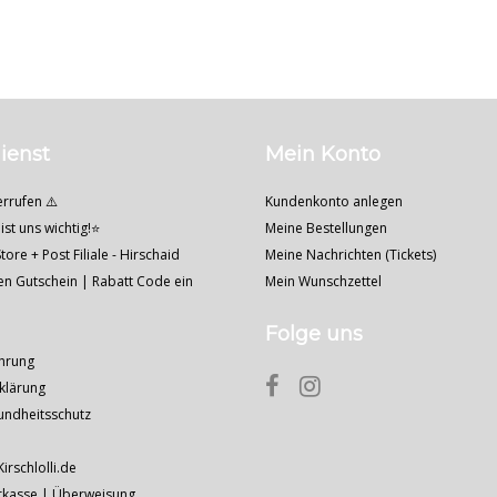
ienst
Mein Konto
errufen ⚠️
Kundenkonto anlegen
ist uns wichtig!⭐
Meine Bestellungen
tore + Post Filiale - Hirschaid
Meine Nachrichten (Tickets)
nen Gutschein | Rabatt Code ein
Mein Wunschzettel
Folge uns
hrung
klärung
undheitsschutz
Kirschlolli.de
rkasse | Überweisung