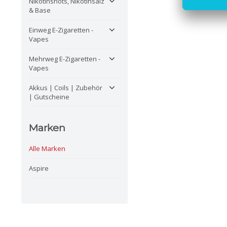
Nikotinshots, Nikotinsalz
& Base
Einweg E-Zigaretten -
Vapes
Mehrweg E-Zigaretten -
Vapes
Akkus | Coils | Zubehör
| Gutscheine
Marken
Alle Marken
Aspire