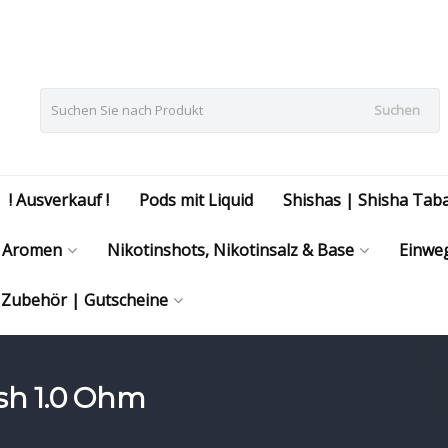
Suchen
! Ausverkauf !
Pods mit Liquid
Shishas | Shisha Tab
Aromen
Nikotinshots, Nikotinsalz & Base
Einweg
| Zubehör | Gutscheine
esh 1.0 Ohm