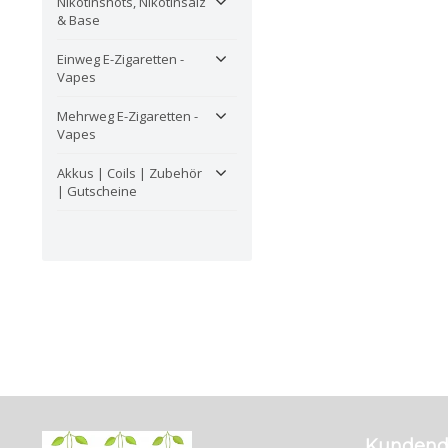
Nikotinshots, Nikotinsalz
& Base
Einweg E-Zigaretten -
Vapes
Mehrweg E-Zigaretten -
Vapes
Akkus | Coils | Zubehör
| Gutscheine
Kundend