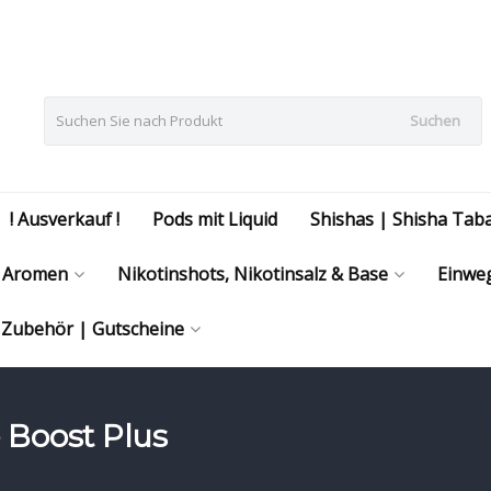
Suchen
! Ausverkauf !
Pods mit Liquid
Shishas | Shisha Tab
Aromen
Nikotinshots, Nikotinsalz & Base
Einweg
| Zubehör | Gutscheine
- Boost Plus