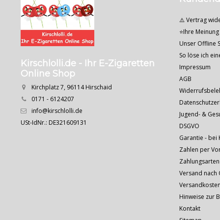
⚠️ Vertrag wid
⭐Ihre Meinung 
Unser Offline S
So löse ich ei
Kirschlolli.de - Ihr E-Zigaretten
Impressum
Online Shop
AGB
Kirchplatz 7, 96114 Hirschaid
Widerrufsbele
0171 - 6124207
Datenschutzer
info@kirschlolli.de
Jugend- & Ges
USt-IdNr.: DE321609131
DSGVO
Garantie - bei 
Zahlen per Vo
Zahlungsarten
Versand nach Ö
Versandkoste
Hinweise zur 
Kontakt