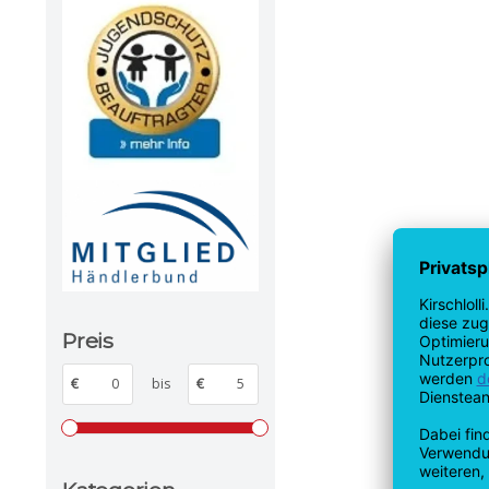
Preis
€
bis
€