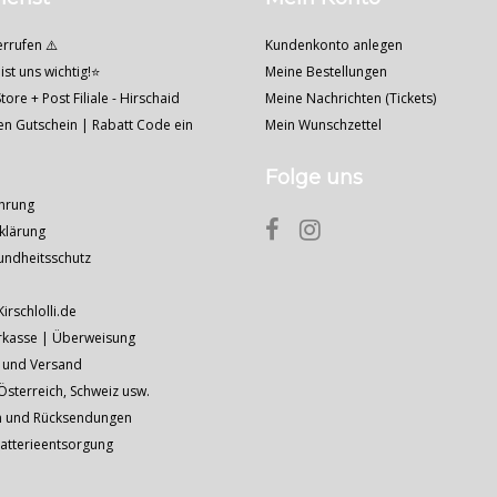
errufen ⚠️
Kundenkonto anlegen
ist uns wichtig!⭐
Meine Bestellungen
tore + Post Filiale - Hirschaid
Meine Nachrichten (Tickets)
nen Gutschein | Rabatt Code ein
Mein Wunschzettel
Folge uns
hrung
klärung
undheitsschutz
Kirschlolli.de
rkasse | Überweisung
 und Versand
sterreich, Schweiz usw.
n und Rücksendungen
Batterieentsorgung