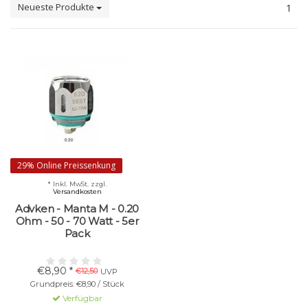
Neueste Produkte
1
29% Online Preissenkung
* Inkl. MwSt. zzgl.
Versandkosten
Advken - Manta M - 0.20
Ohm - 50 - 70 Watt - 5er
Pack
€8,90 *
€12,50
UVP
Grundpreis: €8,90 / Stück
Verfügbar