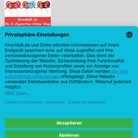
Kirschlolli.de - Ihr E-Zigaretten Online Shop
Kirchplatz 7, 96114 Hirschaid
0171 - 6124207
info@kirschlolli.de
USt-IdNr.: DE321609131
Kundendienst
Mein Konto
© Copyright 2026 Kirschlolli.de – Ihr E-Zigaretten Online Shop in