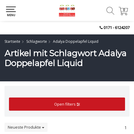
0
0
MENU
0171 - 6124207
Startseite
Schlagworte
Adalya Doppelapfel Liquid
Artikel mit Schlagwort Adalya
Doppelapfel Liquid
Open filters
Neueste Produkte
1