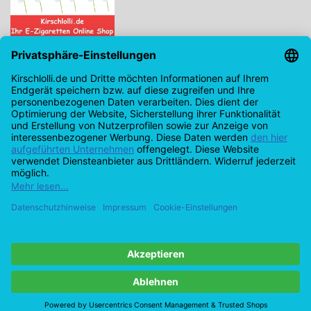
Kirschlolli.de - Ihr E-Zigaretten Online Shop
Kirchplatz 7, 96114 Hirschaid
0171 - 6124207
info@kirschlolli.de
USt-IdNr.: DE321609131
Kundendienst
Mein Konto
© Copyright 2026 Kirschlolli.de – Ihr E-Zigaretten Online Shop in
Deutschland