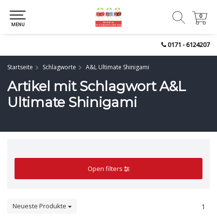
0
0
MENU
0171 - 6124207
Startseite
Schlagworte
A&L Ultimate Shinigami
Artikel mit Schlagwort A&L
Ultimate Shinigami
Open filters
Neueste Produkte
1