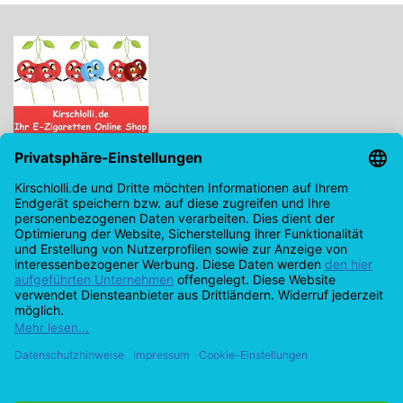
Kirschlolli.de - Ihr E-Zigaretten Online Shop
Kirchplatz 7, 96114 Hirschaid
0171 - 6124207
info@kirschlolli.de
USt-IdNr.: DE321609131
Kundendienst
Mein Konto