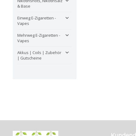
Nikotinshots, Nikotinsalz
& Base
Einweg E-Zigaretten -
Vapes
Mehrweg E-Zigaretten -
Vapes
Akkus | Coils | Zubehör
| Gutscheine
Kundend