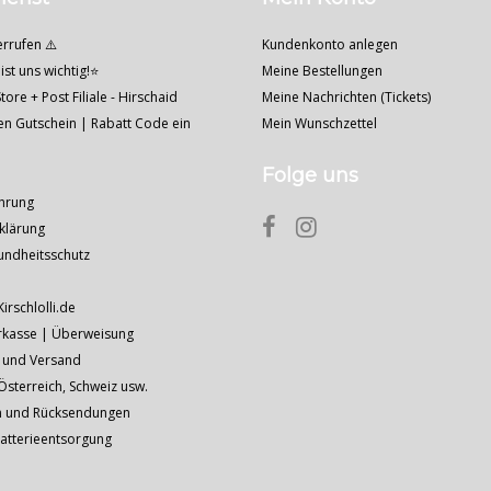
errufen ⚠️
Kundenkonto anlegen
ist uns wichtig!⭐
Meine Bestellungen
tore + Post Filiale - Hirschaid
Meine Nachrichten (Tickets)
nen Gutschein | Rabatt Code ein
Mein Wunschzettel
Folge uns
hrung
klärung
undheitsschutz
Kirschlolli.de
rkasse | Überweisung
 und Versand
sterreich, Schweiz usw.
n und Rücksendungen
Batterieentsorgung