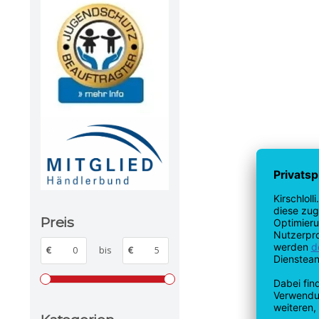
Preis
€
bis
€