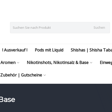
Suchen
! Ausverkauf !
Pods mit Liquid
Shishas | Shisha Tab
Aromen
Nikotinshots, Nikotinsalz & Base
Einweg
| Zubehör | Gutscheine
 Base