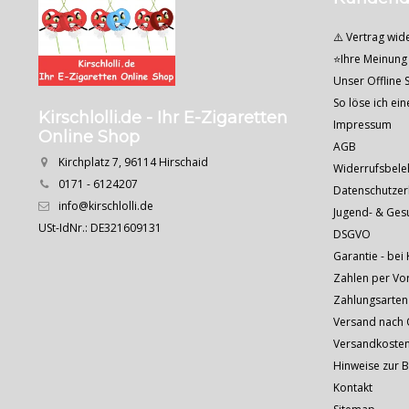
⚠️ Vertrag wid
⭐Ihre Meinung 
Unser Offline S
So löse ich ei
Kirschlolli.de - Ihr E-Zigaretten
Impressum
Online Shop
AGB
Kirchplatz 7, 96114 Hirschaid
Widerrufsbele
0171 - 6124207
Datenschutzer
info@kirschlolli.de
Jugend- & Ges
USt-IdNr.: DE321609131
DSGVO
Garantie - bei 
Zahlen per Vo
Zahlungsarten
Versand nach Ö
Versandkoste
Hinweise zur 
Kontakt