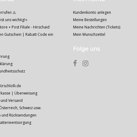
errufen ⚠️
Kundenkonto anlegen
ist uns wichtig!⭐
Meine Bestellungen
tore + Post Filiale - Hirschaid
Meine Nachrichten (Tickets)
nen Gutschein | Rabatt Code ein
Mein Wunschzettel
Folge uns
hrung
klärung
undheitsschutz
Kirschlolli.de
rkasse | Überweisung
 und Versand
sterreich, Schweiz usw.
n und Rücksendungen
Batterieentsorgung