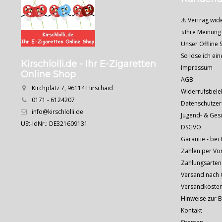
⚠️ Vertrag wid
⭐Ihre Meinung 
Unser Offline S
So löse ich ei
Kirschlolli.de - Ihr E-Zigaretten
Impressum
Online Shop
AGB
Kirchplatz 7, 96114 Hirschaid
Widerrufsbele
0171 - 6124207
Datenschutzer
info@kirschlolli.de
Jugend- & Ges
USt-IdNr.: DE321609131
DSGVO
Garantie - bei 
Zahlen per Vo
Zahlungsarten
Versand nach Ö
Versandkoste
Hinweise zur 
Kontakt