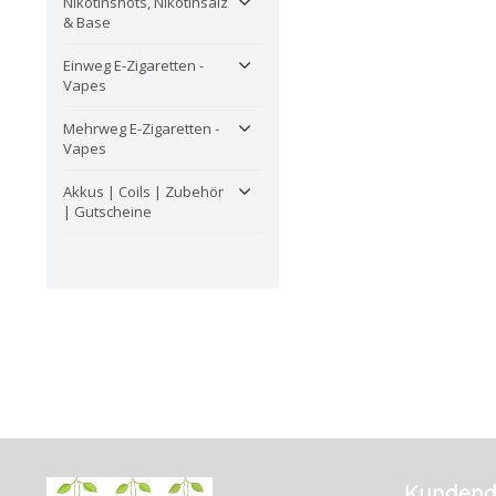
Nikotinshots, Nikotinsalz
& Base
Einweg E-Zigaretten -
Vapes
Mehrweg E-Zigaretten -
Vapes
Akkus | Coils | Zubehör
| Gutscheine
Kundend