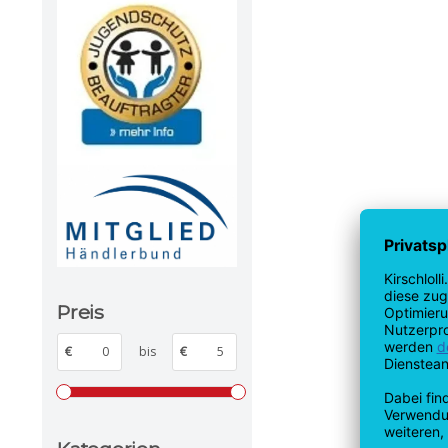
Preis
€
bis
€