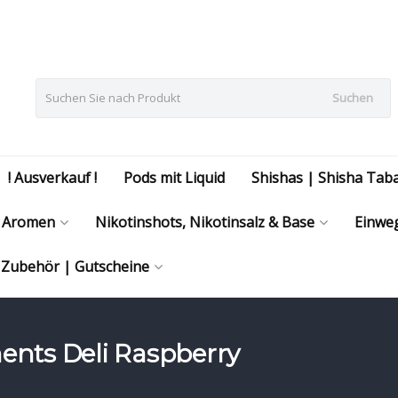
Suchen
! Ausverkauf !
Pods mit Liquid
Shishas | Shisha Tab
Aromen
Nikotinshots, Nikotinsalz & Base
Einweg
| Zubehör | Gutscheine
ments Deli Raspberry