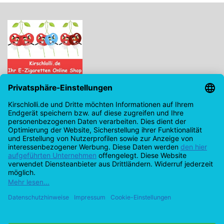
Kirschlolli.de - Ihr E-Zigaretten Online Shop
Kirchplatz 7, 96114 Hirschaid
0171 - 6124207
info@kirschlolli.de
USt-IdNr.: DE321609131
Kundendienst
Mein Konto