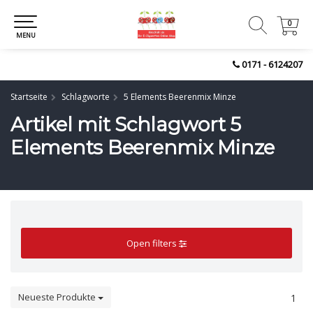
0
0
MENU
0171 - 6124207
Startseite
Schlagworte
5 Elements Beerenmix Minze
Artikel mit Schlagwort 5
Elements Beerenmix Minze
Open filters
Neueste Produkte
1