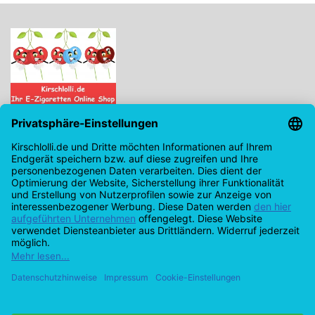
Kirschlolli.de - Ihr E-Zigaretten Online Shop
Kirchplatz 7, 96114 Hirschaid
0171 - 6124207
info@kirschlolli.de
USt-IdNr.: DE321609131
Kundendienst
Mein Konto