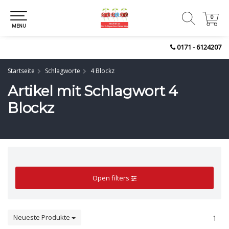
0
0
MENU
0171 - 6124207
Startseite
Schlagworte
4 Blockz
Artikel mit Schlagwort 4
Blockz
Open filters
Neueste Produkte
1