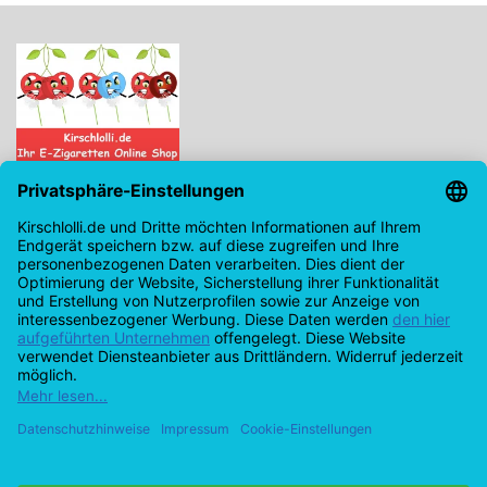
Kirschlolli.de - Ihr E-Zigaretten Online Shop
Kirchplatz 7, 96114 Hirschaid
0171 - 6124207
info@kirschlolli.de
USt-IdNr.: DE321609131
Kundendienst
Mein Konto