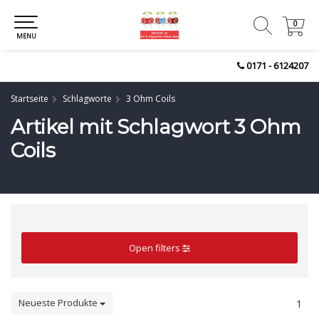
0
0
MENU
0171 - 6124207
Startseite
Schlagworte
3 Ohm Coils
Artikel mit Schlagwort 3 Ohm
Coils
Open filters
Neueste Produkte
1