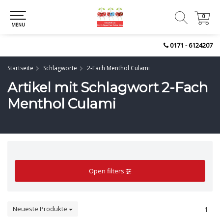
0
0
MENU
0171 - 6124207
Startseite
Schlagworte
2-Fach Menthol Culami
Artikel mit Schlagwort 2-Fach
Menthol Culami
Open filters
Neueste Produkte
1