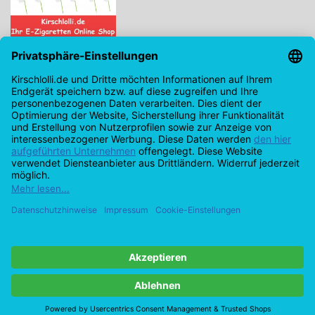
Kirschlolli.de - Ihr E-Zigaretten Online Shop
Kirchplatz 7, 96114 Hirschaid
0171 - 6124207
info@kirschlolli.de
USt-IdNr.: DE321609131
Kundendienst
Mein Konto
© Copyright 2026 Kirschlolli.de – Ihr E-Zigaretten Online Shop in
Deutschland