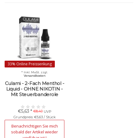
33% Online Preissenkung
* Inkl. MwSt. zzgl.
Versandkosten
Culami - 2-Fach Menthol -
Liquid - OHNE NIKOTIN -
Mit Steuerbanderole
€5,63 *
€8,40
UVP
Grundpreis: €5,63 / Stück
Nicht verfügbar
Benachrichtigen Sie mich
sobald der Artikel wieder
verfübar ist !