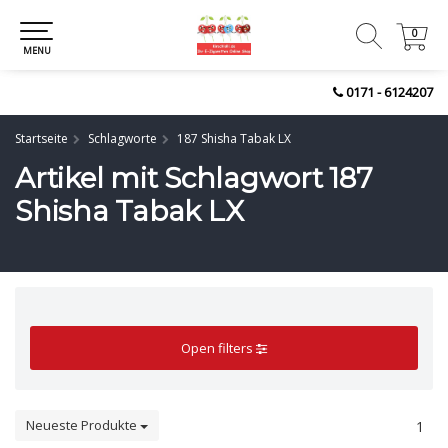
0
0
MENU
0171 - 6124207
Startseite
Schlagworte
187 Shisha Tabak LX
Artikel mit Schlagwort 187
Shisha Tabak LX
Open filters
Neueste Produkte
1