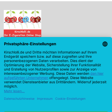
Kirschlolli.de - Ihr E-Zigaretten Online Shop
Kirchplatz 7, 96114 Hirschaid
0171 - 6124207
info@kirschlolli.de
USt-IdNr.: DE321609131
Kundendienst
Mein Konto