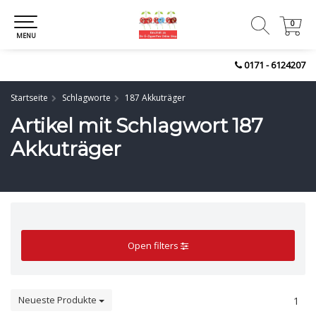
0
0
MENU
0171 - 6124207
Startseite
Schlagworte
187 Akkuträger
Artikel mit Schlagwort 187
Akkuträger
Open filters
Neueste Produkte
1