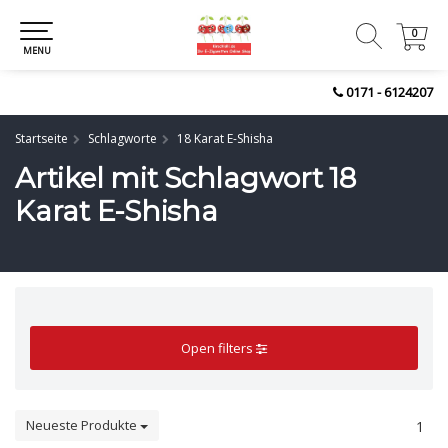
0
0
MENU
0171 - 6124207
Startseite
Schlagworte
18 Karat E-Shisha
Artikel mit Schlagwort 18
Karat E-Shisha
Open filters
Neueste Produkte
1