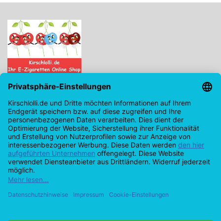
Kirschlolli.de - Ihr E-Zigaretten Online Shop
Kirchplatz 7, 96114 Hirschaid
0171 - 6124207
info@kirschlolli.de
USt-IdNr.: DE321609131
Kundendienst
Mein Konto