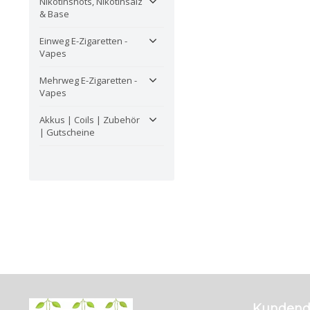
Nikotinshots, Nikotinsalz
& Base
Einweg E-Zigaretten -
Vapes
Mehrweg E-Zigaretten -
Vapes
Akkus | Coils | Zubehör
| Gutscheine
Kundend