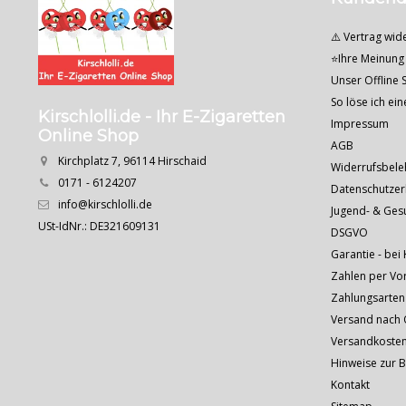
⚠️ Vertrag wid
⭐Ihre Meinung 
Unser Offline S
So löse ich ei
Kirschlolli.de - Ihr E-Zigaretten
Impressum
Online Shop
AGB
Kirchplatz 7, 96114 Hirschaid
Widerrufsbele
0171 - 6124207
Datenschutzer
info@kirschlolli.de
Jugend- & Ges
USt-IdNr.: DE321609131
DSGVO
Garantie - bei 
Zahlen per Vo
Zahlungsarten
Versand nach Ö
Versandkoste
Hinweise zur 
Kontakt