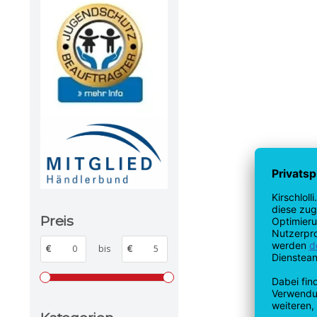
Preis
€
bis
€