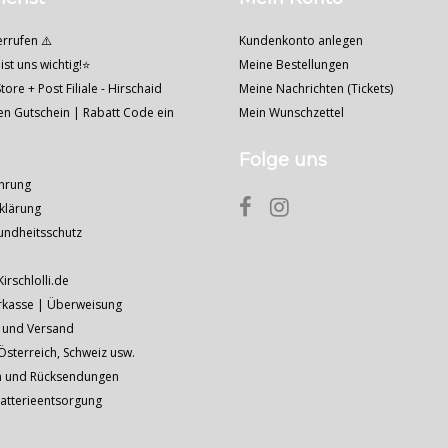
errufen ⚠️
Kundenkonto anlegen
ist uns wichtig!⭐
Meine Bestellungen
tore + Post Filiale - Hirschaid
Meine Nachrichten (Tickets)
nen Gutschein | Rabatt Code ein
Mein Wunschzettel
Folge uns
hrung
klärung
undheitsschutz
Kirschlolli.de
rkasse | Überweisung
 und Versand
sterreich, Schweiz usw.
n und Rücksendungen
Batterieentsorgung