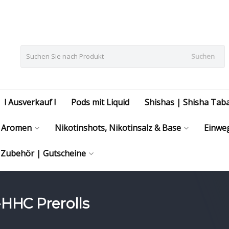
Suchen
! Ausverkauf !
Pods mit Liquid
Shishas | Shisha Tab
Aromen
Nikotinshots, Nikotinsalz & Base
Einweg
| Zubehör | Gutscheine
-HHC Prerolls