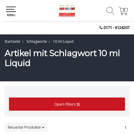
0
0
MENU
0171 - 6124207
Startseite
Schlagworte
10 ml Liquid
Artikel mit Schlagwort 10 ml
Liquid
Open filters
Neueste Produkte
1