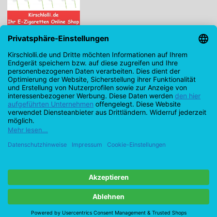
Kirschlolli.de - Ihr E-Zigaretten Online Shop
Kirchplatz 7, 96114 Hirschaid
0171 - 6124207
info@kirschlolli.de
USt-IdNr.: DE321609131
Kundendienst
Mein Konto
© Copyright 2026 Kirschlolli.de – Ihr E-Zigaretten Online Shop in
Deutschland