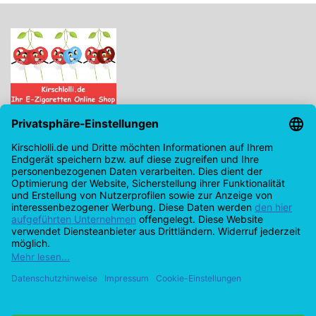
Kirschlolli.de - Ihr E-Zigaretten Online Shop
Kirchplatz 7, 96114 Hirschaid
0171 - 6124207
info@kirschlolli.de
USt-IdNr.: DE321609131
Kundendienst
Mein Konto