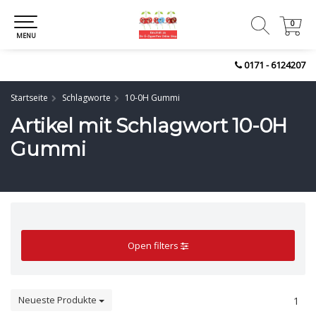
0
0
MENU
0171 - 6124207
Startseite
Schlagworte
10-0H Gummi
Artikel mit Schlagwort 10-0H
Gummi
Open filters
Neueste Produkte
1