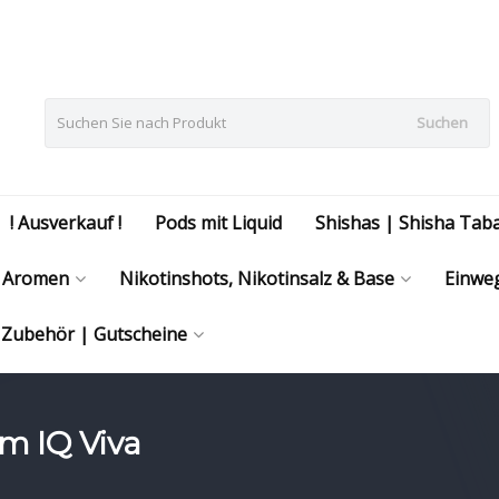
Suchen
! Ausverkauf !
Pods mit Liquid
Shishas | Shisha Tab
Aromen
Nikotinshots, Nikotinsalz & Base
Einweg
| Zubehör | Gutscheine
hm IQ Viva