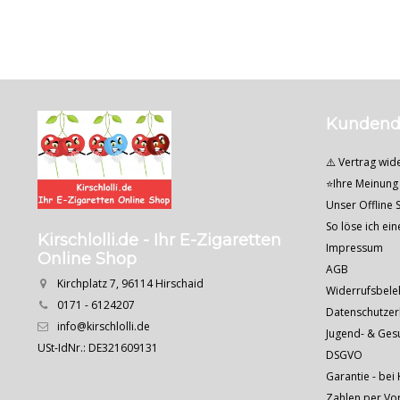
Kundend
⚠️ Vertrag wid
⭐Ihre Meinung 
Unser Offline S
So löse ich ei
Kirschlolli.de - Ihr E-Zigaretten
Impressum
Online Shop
AGB
Kirchplatz 7, 96114 Hirschaid
Widerrufsbele
0171 - 6124207
Datenschutzer
info@kirschlolli.de
Jugend- & Ges
USt-IdNr.: DE321609131
DSGVO
Garantie - bei 
Zahlen per Vo