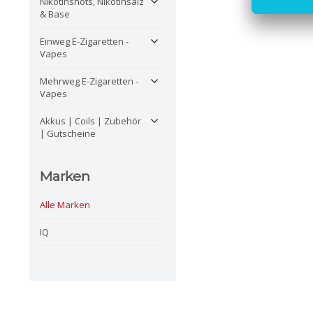
Nikotinshots, Nikotinsalz
& Base
Einweg E-Zigaretten -
Vapes
Mehrweg E-Zigaretten -
Vapes
Akkus | Coils | Zubehör
| Gutscheine
Marken
Alle Marken
IQ