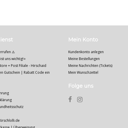
ienst
Mein Konto
errufen ⚠️
Kundenkonto anlegen
ist uns wichtig!⭐
Meine Bestellungen
tore + Post Filiale - Hirschaid
Meine Nachrichten (Tickets)
nen Gutschein | Rabatt Code ein
Mein Wunschzettel
Folge uns
hrung
klärung
undheitsschutz
Kirschlolli.de
rkasse | Überweisung