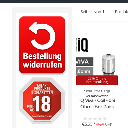
Seite 1 von 1
|
Produ
27% Online
Preissenkung
* Inkl. MwSt. zzgl.
Versandkosten
IQ Viva - Coil - 0.8
Ohm - 5er Pack
€5,50 *
€7,50
UVP