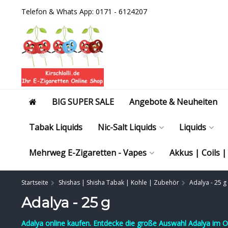
Telefon & Whats App: 0171 - 6124207
BIG SUPER SALE
Angebote & Neuheiten
Tabak Liquids
Nic-Salt Liquids
Liquids
Mehrweg E-Zigaretten - Vapes
Akkus | Coils 
Startseite
Shishas | Shisha Tabak | Kohle | Zubehör
Adalya - 25 g
Adalya - 25 g
Adalya online kaufen. Entdecke die große Auswahl Adalya im Onl