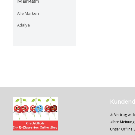
Marken
Alle Marken
Adalya
Kundend
⚠️ Vertrag wid
⭐Ihre Meinung 
Unser Offline S