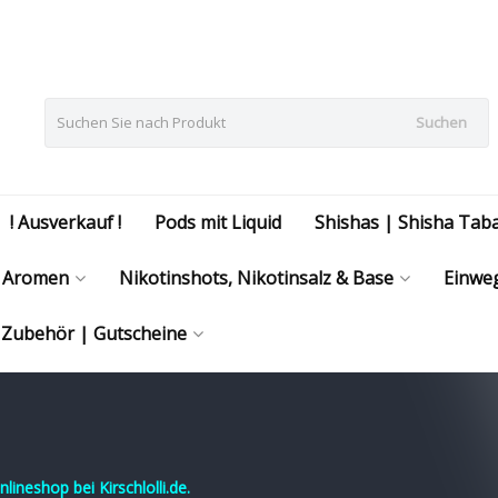
Suchen
! Ausverkauf !
Pods mit Liquid
Shishas | Shisha Tab
Aromen
Nikotinshots, Nikotinsalz & Base
Einweg
| Zubehör | Gutscheine
ineshop bei Kirschlolli.de.