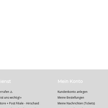
ienst
Mein Konto
errufen ⚠️
Kundenkonto anlegen
ist uns wichtig!⭐
Meine Bestellungen
tore + Post Filiale - Hirschaid
Meine Nachrichten (Tickets)