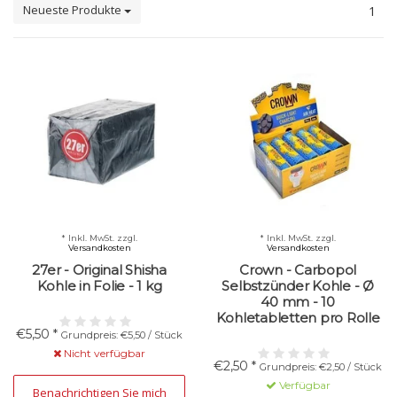
Neueste Produkte
1
* Inkl. MwSt. zzgl.
* Inkl. MwSt. zzgl.
Versandkosten
Versandkosten
27er - Original Shisha
Crown - Carbopol
Kohle in Folie - 1 kg
Selbstzünder Kohle - Ø
40 mm - 10
Kohletabletten pro Rolle
€5,50 *
Grundpreis: €5,50 / Stück
Nicht verfügbar
€2,50 *
Grundpreis: €2,50 / Stück
Verfügbar
Benachrichtigen Sie mich