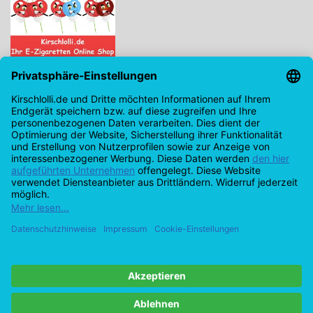
Kirschlolli.de - Ihr E-Zigaretten Online Shop
Kirchplatz 7, 96114 Hirschaid
0171 - 6124207
info@kirschlolli.de
USt-IdNr.: DE321609131
Kundendienst
Mein Konto
© Copyright 2026 Kirschlolli.de – Ihr E-Zigaretten Online Shop in